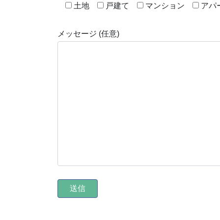
土地
戸建て
マンション
アパ
メッセージ (任意)