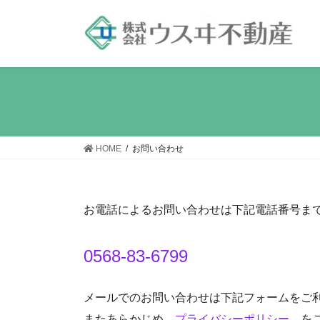
コ
ナ
ン
ビ
テ
ゲ
ン
ー
ツ
シ
へ
ョ
ス
ン
キ
に
ッ
移
HOME
お問い合わせ
プ
動
お電話によるお問い合わせは下記電話番号ま
0568-83-6799
メールでのお問い合わせは下記フォームをご
またあらかじめ
プライバシーポリシー
をご